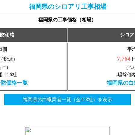
福岡県のシロアリ工事相場
福岡県の工事価格（相場）
防価格
シロア
単価
平
7,764
（税込）
円
円/㎡）
（2,
：26社
駆除価格
予防価格一覧
福岡県の白
福岡県の白蟻業者一覧（全128社）を表示