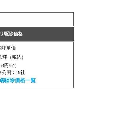
リ駆除価格
均坪単価
/坪（税込）
353円/㎡）
公開：19社
蟻駆除価格一覧