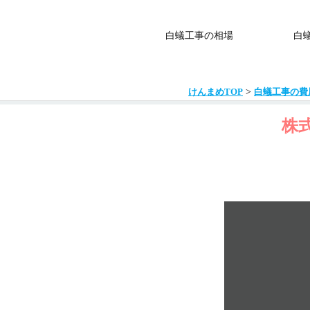
白蟻工事の相場
白
>
けんまめTOP
白蟻工事の費
株