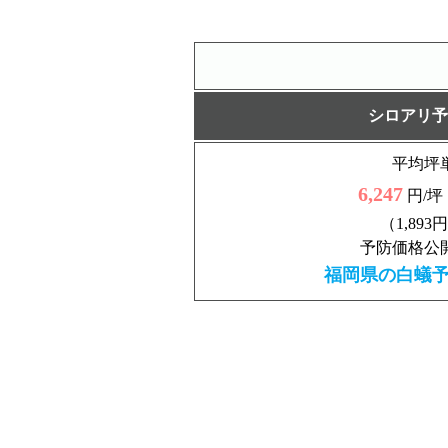
シロアリ予
平均坪
6,247
円/坪
（1,893
予防価格公開
福岡県の白蟻