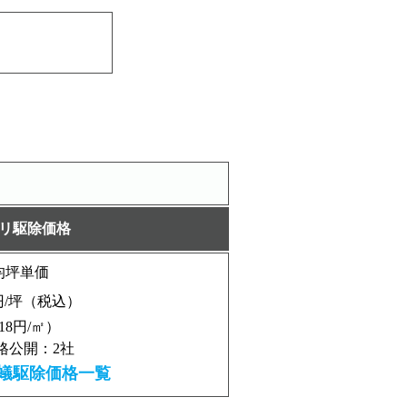
リ駆除価格
均坪単価
/坪（税込）
218円/㎡）
格公開：2社
蟻駆除価格一覧