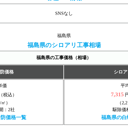
SNSなし
福島県
福島県のシロアリ工事相場
福島県の工事価格（相場）
防価格
シロア
単価
平
7,315
（税込）
円
円/㎡）
（2,
開：2社
駆除価
予防価格一覧
福島県の白