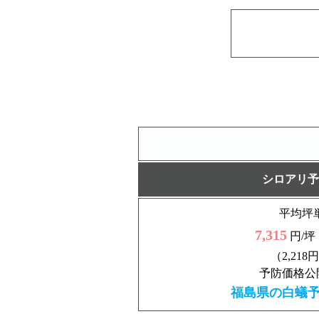
シロアリ予
平均坪
7,315
円/坪
（2,218
予防価格公
福島県の白蟻