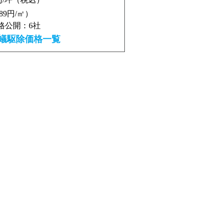
389円/㎡）
格公開：6社
蟻駆除価格一覧