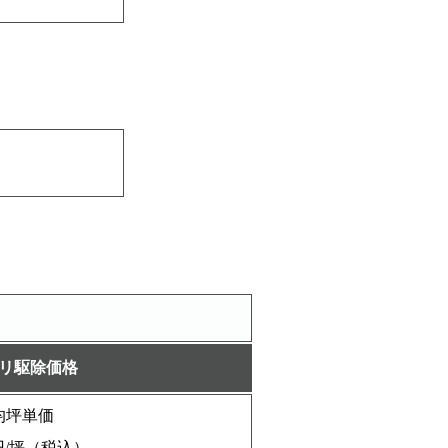
リ駆除価格
均坪単価
/坪（税込）