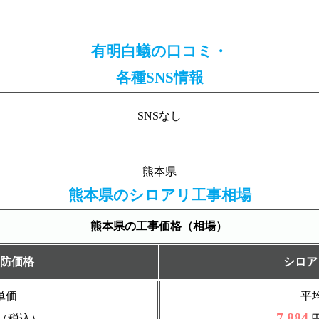
有明白蟻の口コミ・
各種SNS情報
SNSなし
熊本県
熊本県のシロアリ工事相場
熊本県の工事価格（相場）
防価格
シロア
単価
平
7,884
（税込）
円