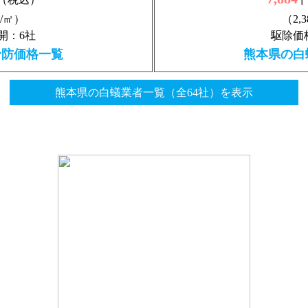
円/㎡）
（2,
開：6社
駆除価
予防価格一覧
熊本県の白
熊本県の白蟻業者一覧（全64社）を表示