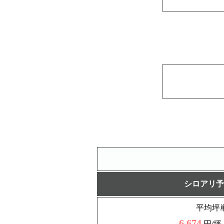
シロアリ予
平均坪
6,674
円/坪