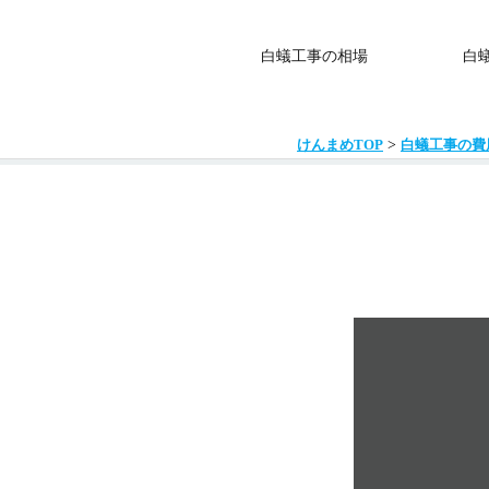
白蟻工事の相場
白
>
けんまめTOP
白蟻工事の費