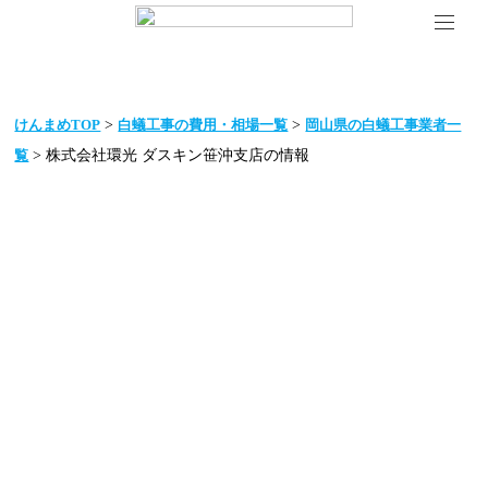
>
>
けんまめTOP
白蟻工事の費用・相場一覧
岡山県の白蟻工事業者一
> 株式会社環光 ダスキン笹沖支店の情報
覧