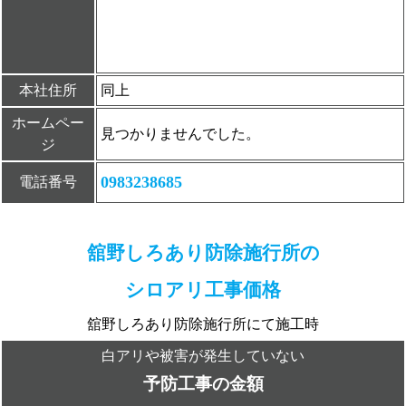
本社住所
同上
ホームペー
見つかりませんでした。
ジ
0983238685
電話番号
舘野しろあり防除施行所の
シロアリ工事価格
舘野しろあり防除施行所にて施工時
白アリや被害が発生していない
予防工事の金額