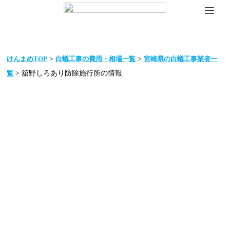
>
>
けんまめTOP
白蟻工事の費用・相場一覧
宮崎県の白蟻工事業者一
> 舘野しろあり防除施行所の情報
覧