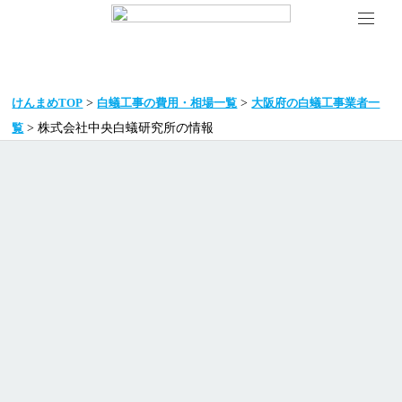
>
>
けんまめTOP
白蟻工事の費用・相場一覧
大阪府の白蟻工事業者一
> 株式会社中央白蟻研究所の情報
覧