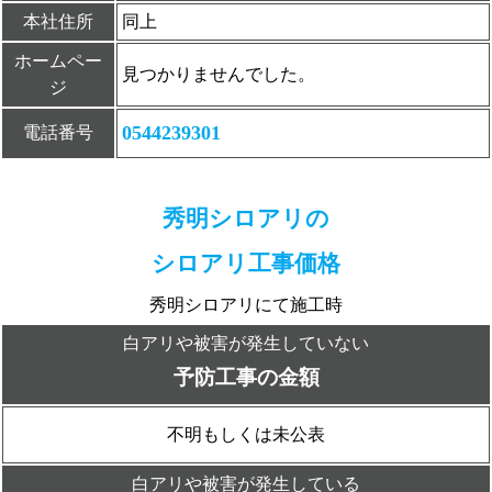
本社住所
同上
ホームペー
見つかりませんでした。
ジ
0544239301
電話番号
秀明シロアリの
シロアリ工事価格
秀明シロアリにて施工時
白アリや被害が発生していない
予防工事の金額
不明もしくは未公表
白アリや被害が発生している