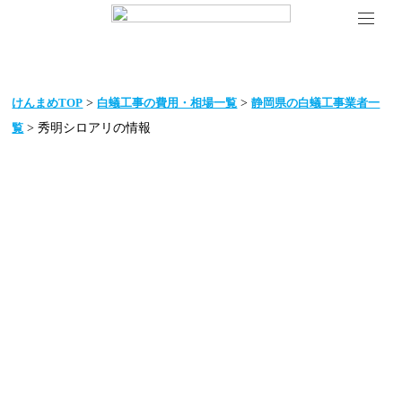
>
>
けんまめTOP
白蟻工事の費用・相場一覧
静岡県の白蟻工事業者一
> 秀明シロアリの情報
覧