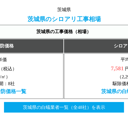
茨城県
茨城県のシロアリ工事相場
茨城県の工事価格（相場）
防価格
シロア
単価
平
7,581
（税込）
円
円/㎡）
（2,
開：8社
駆除価
予防価格一覧
茨城県の白
茨城県の白蟻業者一覧（全48社）を表示