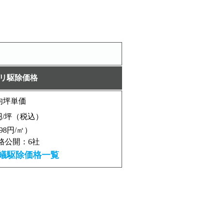
リ駆除価格
均坪単価
/坪（税込）
298円/㎡）
格公開：6社
蟻駆除価格一覧