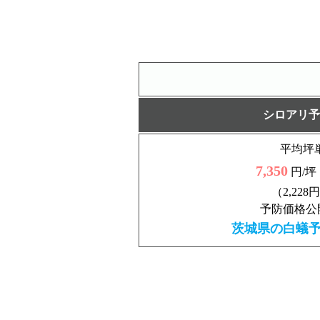
シロアリ予
平均坪
7,350
円/坪
（2,228
予防価格公
茨城県の白蟻