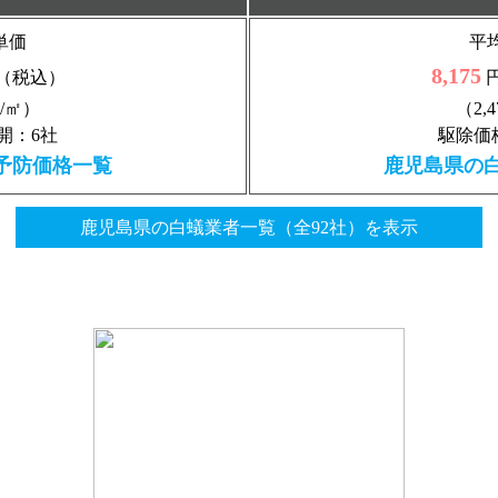
単価
平
8,175
（税込）
円
円/㎡）
（2,
開：6社
駆除価
予防価格一覧
鹿児島県の
鹿児島県の白蟻業者一覧（全92社）を表示