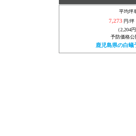
平均坪
7,273
円/坪
（2,204
予防価格公
鹿児島県の白蟻