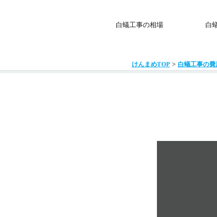
白蟻工事の相場
白
>
けんまめTOP
白蟻工事の費