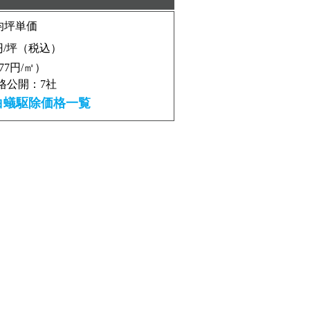
均坪単価
/坪（税込）
477円/㎡）
格公開：7社
白蟻駆除価格一覧