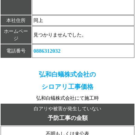
本社住所
同上
ホームペー
見つかりませんでした。
ジ
0886312032
電話番号
弘和白蟻株式会社の
シロアリ工事価格
弘和白蟻株式会社にて施工時
白アリや被害が発生していない
予防工事の金額
不明もしくは未公表