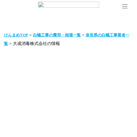
>
>
けんまめTOP
白蟻工事の費用・相場一覧
奈良県の白蟻工事業者一
> 大成消毒株式会社の情報
覧