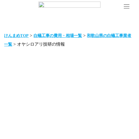
>
>
けんまめTOP
白蟻工事の費用・相場一覧
和歌山県の白蟻工事業者
> オヤシロアリ技研の情報
一覧