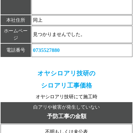
本社住所
同上
ホームペー
見つかりませんでした。
ジ
0735527880
電話番号
オヤシロアリ技研の
シロアリ工事価格
オヤシロアリ技研にて施工時
白アリや被害が発生していない
予防工事の金額
不明もしくは未公表