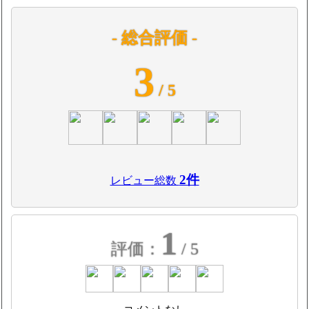
- 総合評価 -
3
/ 5
2件
レビュー総数
1
評価：
/ 5