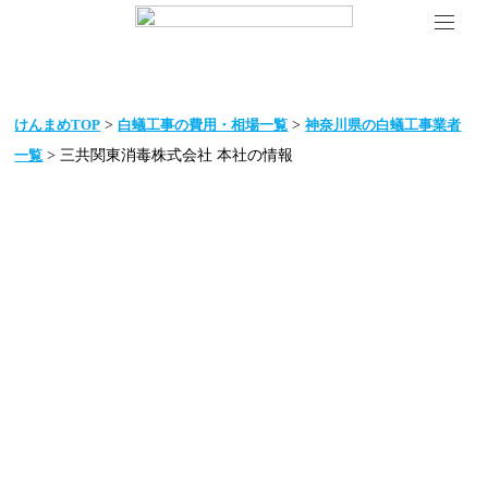
>
>
けんまめTOP
白蟻工事の費用・相場一覧
神奈川県の白蟻工事業者
> 三共関東消毒株式会社 本社の情報
一覧