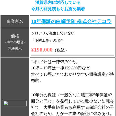
滋賀県内に対応している
今月の相見積もりお薦め業者
10年保証の白蟻予防 株式会社テコラ
事業所名
シロアリが発生していない
価格
「予防工事」の場合
- 20坪の場合 -
¥198,000
税抜表示
（税込）
1坪～9坪は一律95,700円、
10坪～19坪は一律129,800円など
すべて10坪ごとでわかりやすい価格設定が特
徴的。
10年分の保証（一般的な白蟻工事5年保証×2
回分と同じ）を発行している数少ない防蟻会
社で、大手白蟻業者も利用する保証会社の子
会社のため、万が一の際の保証に強みあり。