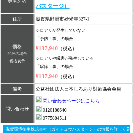
事業所名
バスタージ）
住所
滋賀県野洲市妙光寺327-1
シロアリが発生していない
「予防工事」の場合
価格
¥137,940
（税込）
- 20坪の場合 -
シロアリや蟻害が発生している
税抜表示
「駆除工事」の場合
¥137,940
（税込）
備考
公益社団法人日本しろあり対策協会会員
問い合わせページはこちら
問い合わせ
0120188640
0775884511
滋賀環境衛生株式会社（ガイチュウバスタージ）の情報を詳しく見